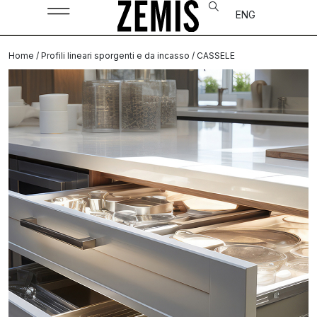
ENG
Home
/
Profili lineari sporgenti e da incasso
/ CASSELE